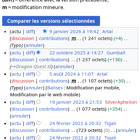
m
= modification mineure.
actu
diff
9 janvier 2026 à 19:42
Artal
discussion
contributions
m
1 241 octets
+4
9
Typo
annuler
j
actu
diff
22 octobre 2025 à 14:27
Gumball
a
discussion
contributions
1 237 octets
+130
2
n
→
Dragon Quest XI
annuler
2
v
actu
diff
5 août 2024 à 11:07
Artal
o
i
discussion
contributions
m
1 107 octets
+30
5
c
e
Typo
annuler
Balises
:
Modification par mobile
a
t
r
Modification par le web mobile
o
o
2
actu
diff
19 janvier 2023 à 21:53
SilverAphelion
û
b
0
discussion
contributions
1 077 octets
+354
1
t
r
2
A
annuler
9
2
e
6
u
actu
diff
24 février 2022 à 20:32
Tigali
j
0
2
c
discussion
contributions
723 octets
0
annuler
2
a
2
0
u
A
actu
diff
24 février 2022 à 20:32
Tigali
4
n
4
2