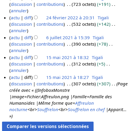
n
u
discussion
contributions
723 octets
+191
f
v
5
r
c
A
annuler
é
i
é
u
u
actu
diff
24 février 2022 à 20:31
Tigali
v
e
s
n
c
discussion
contributions
532 octets
+142
r
r
u
r
u
A
annuler
i
2
m
é
n
u
actu
diff
6 juillet 2021 à 15:39
Tigali
e
0
é
s
r
c
discussion
contributions
390 octets
+78
6
r
2
d
u
é
u
A
annuler
j
2
3
e
m
s
n
u
actu
diff
15 mai 2021 à 18:32
Tigali
u
0
s
é
u
r
c
discussion
contributions
312 octets
+5
1
i
2
m
d
m
é
u
A
annuler
5
l
2
o
e
é
s
n
u
actu
diff
15 mai 2021 à 18:27
Tigali
m
l
d
s
d
u
r
c
discussion
contributions
307 octets
+307
Page
a
e
i
m
e
m
é
u
créée avec « {{InfoboxMonstre
i
t
f
o
s
é
s
n
|image=Fichier:Affreulon.png |Famille=Famille des
2
2
i
d
m
d
u
r
Humanoïdes |Même forme que=
Affreulon
0
0
c
i
o
e
m
é
nocturne
<br>
Souffrelon
<br>
Souffrelon en chef
|Apparit…
2
2
a
f
d
s
é
s
»
1
1
t
i
i
m
d
u
i
c
f
o
e
m