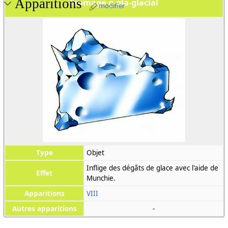
Apparitions
Fromage g-gla-glacial
modifier
Type
Objet
Inflige des dégâts de glace avec l'aide de
Effet
Munchie.
Apparitions
VIII
Autres apparitions
-