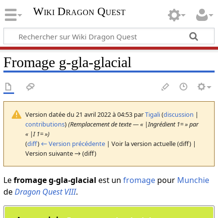
Wiki Dragon Quest
Fromage g-gla-glacial
Version datée du 21 avril 2022 à 04:53 par
Tigali
(
discussion
|
contributions
)
(Remplacement de texte — « |Ingrédient 1= » par
« |I 1= »)
(
diff
)
← Version précédente
| Voir la version actuelle (diff) |
Version suivante → (diff)
Le
fromage g-gla-glacial
est un
fromage
pour
Munchie
de
Dragon Quest VIII
.