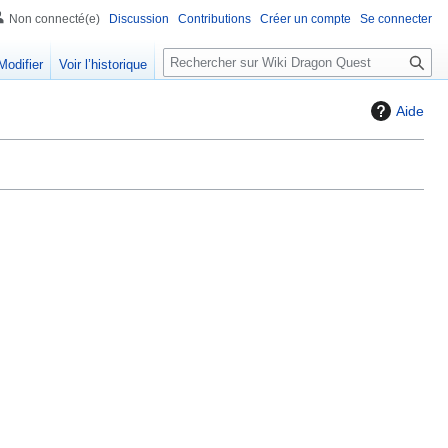
Non connecté(e)
Discussion
Contributions
Créer un compte
Se connecter
R
Modifier
Voir l’historique
e
c
Aide
h
e
r
c
h
e
r