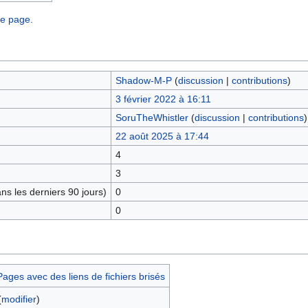
te page.
Shadow-M-P
(
discussion
|
contributions
)
3 février 2022 à 16:11
SoruTheWhistler
(
discussion
|
contributions
)
22 août 2025 à 17:44
4
3
s les derniers 90 jours)
0
0
ages avec des liens de fichiers brisés
(
modifier
)