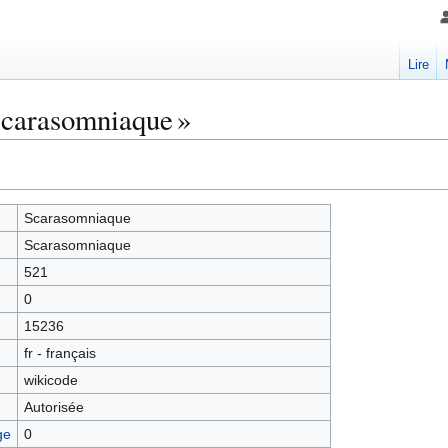
Lire
Scarasomniaque »
Scarasomniaque
Scarasomniaque
521
0
15236
fr - français
wikicode
Autorisée
ge
0