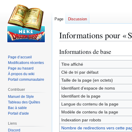
Page
Discussion
Informations pour « 
Informations de base
Aller
Aller
à
à
Page d’accueil
Modifications récentes
la
la
Titre affiché
Page au hasard
navigation
recherche
Clé de tri par défaut
À propos du wiki
Portail communautaire
Taille de la page (en octets)
Identifiant dʼespace de noms
Contribuer
Identifiant de la page
Manuel de Style
Tableau des Quêtes
Langue du contenu de la page
Bac à sable
Modèle de contenu de la page
Portail d'aide
Indexation par robots
Liens
Nombre de redirections vers cette pa
Discord