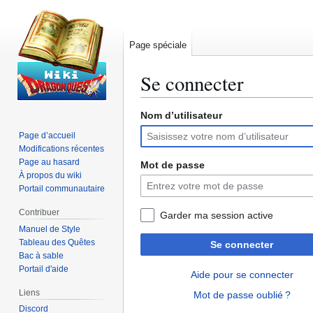
Page spéciale
Se connecter
Nom d’utilisateur
Aller
Aller
à
à
Page d’accueil
la
la
Modifications récentes
navigation
recherche
Page au hasard
Mot de passe
À propos du wiki
Portail communautaire
Contribuer
Garder ma session active
Manuel de Style
Tableau des Quêtes
Se connecter
Bac à sable
Portail d'aide
Aide pour se connecter
Liens
Mot de passe oublié ?
Discord