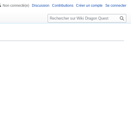
Non connecté(e)
Discussion
Contributions
Créer un compte
Se connecter
R
e
c
h
e
r
c
h
e
r