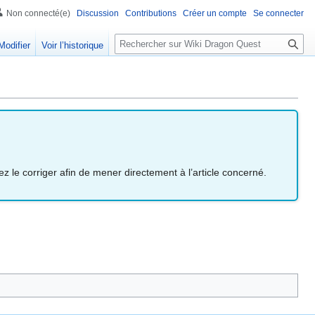
Non connecté(e)
Discussion
Contributions
Créer un compte
Se connecter
R
Modifier
Voir l’historique
e
c
h
e
r
c
h
e
z le corriger afin de mener directement à l’article concerné.
r