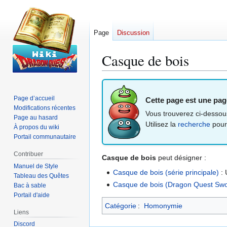
Page
Discussion
Casque de bois
Aller
Aller
à
à
Page d’accueil
Cette page est une p
la
la
Modifications récentes
Vous trouverez ci-dessous 
navigation
recherche
Page au hasard
Utilisez la
recherche
pour 
À propos du wiki
Portail communautaire
Contribuer
Casque de bois
peut désigner :
Manuel de Style
Casque de bois (série principale)
: 
Tableau des Quêtes
Casque de bois (Dragon Quest Sw
Bac à sable
Portail d'aide
Catégorie
:
Homonymie
Liens
Discord