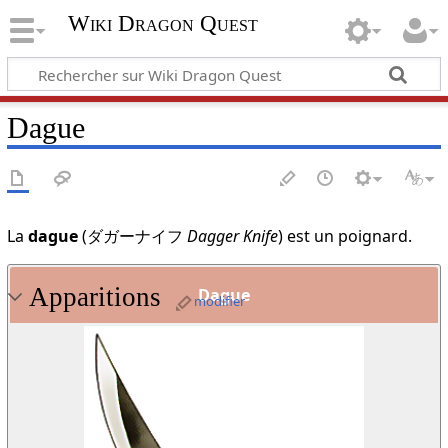
Wiki Dragon Quest
Dague
La
dague
(ダガーナイフ
Dagger Knife
) est un poignard.
Apparitions
Dague
modifier