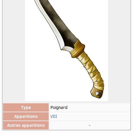
Type
Poignard
Apparitions
VIII
Autres apparitions
-