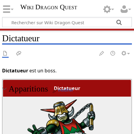
Wiki Dragon Quest
Dictatueur
Dictatueur
est un boss.
Apparitions
Dictatueur
modifier