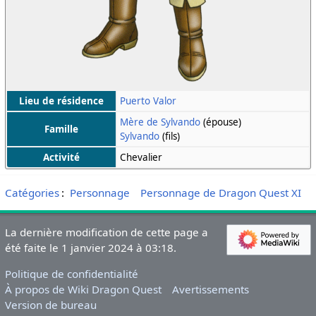
Lieu de résidence
Puerto Valor
Mère de Sylvando
(épouse)
Famille
Sylvando
(fils)
Activité
Chevalier
Catégories
:
Personnage
Personnage de Dragon Quest XI
La dernière modification de cette page a
été faite le 1 janvier 2024 à 03:18.
Politique de confidentialité
À propos de Wiki Dragon Quest
Avertissements
Version de bureau